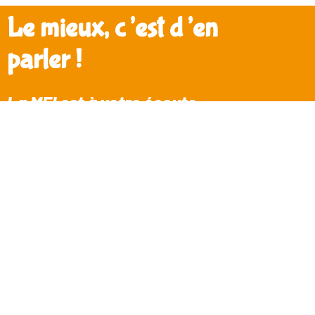
Le mieux, c’est d’en
parler !
La MEI est à votre écoute
Besoin d’un renseignement, d’une prise de
rendez-vous, ou tout simplement, être
écouté. Nous vous accompagnons.
Prenez contact avec nous, remplissez le
formulaire, et nous vous apporterons une
réponse dans les plus bref délais !
Nom