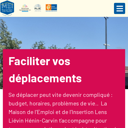
Faciliter vos
déplacements
Se déplacer peut vite devenir compliqué :
budget, horaires, problèmes de vie.. La
Maison de l’Emploi et de l’Insertion Lens
Liévin Hénin-Carvin t’accompagne pour