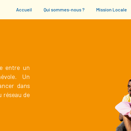
Accueil
Qui sommes-nous ?
Mission Locale
re entre un
névole. Un
ancer dans
au réseau de