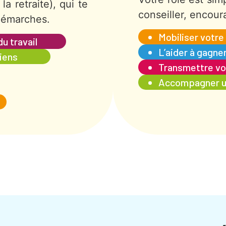
la retraite), qui te
conseiller, encour
 démarches.
Mobiliser votre
u travail
L’aider à gagne
tiens
Transmettre vo
Accompagner un