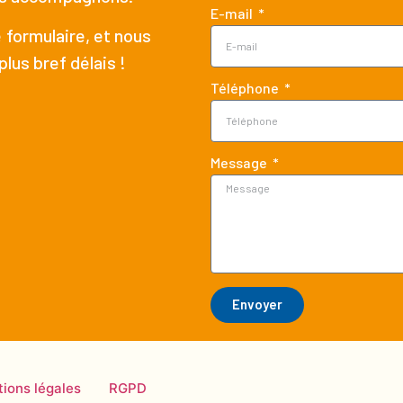
E-mail
 formulaire, et nous
lus bref délais !
Téléphone
Message
Envoyer
ions légales
RGPD