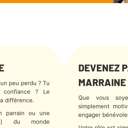
E
DEVENEZ P
MARRAINE
s un peu perdu ? Tu
 confiance ? Le
Que vous soyez
a différence.
simplement moti
 parrain ou une
engager bénévole
u(e) du monde
Votre rôle est sim