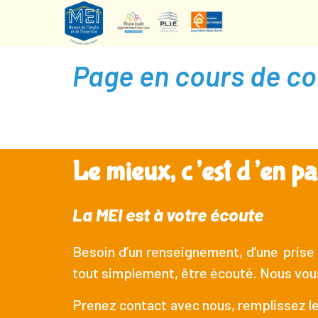
Page en cours de co
Le mieux, c’est d’en par
La MEI est à votre écoute
Besoin d’un renseignement, d’une prise
tout simplement, être écouté. Nous vo
Prenez contact avec nous, remplissez le