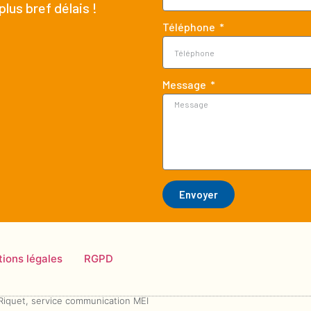
lus bref délais !
Téléphone
Message
Envoyer
ions légales
RGPD
 Riquet, service communication MEI