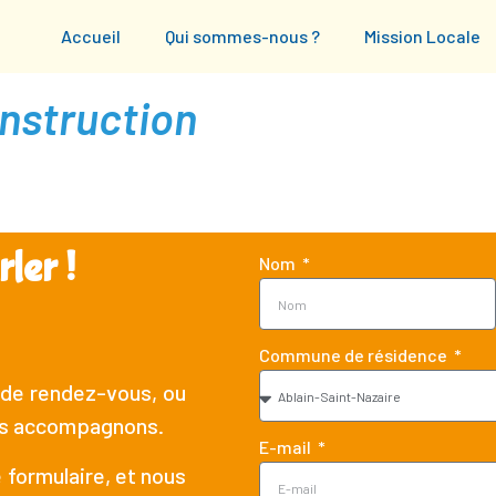
Accueil
Qui sommes-nous ?
Mission Locale
nstruction
ler !
Nom
Commune de résidence
 de rendez-vous, ou
us accompagnons.
E-mail
 formulaire, et nous